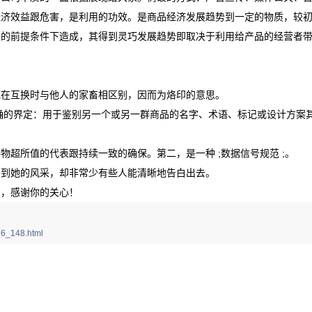
经济效益跟危害，是利用的功效。是商品经济发展趋势到一定的物质，较
展的前提条件下造成，其得到灵巧发展趋势即取决于利用给产品的经营者
地在互换时与他人的家畜相区别，因而为烙印的意思。
准确的界定：用于鉴别另一个或另一群商品的名字、术语、标记或设计方案
超所值的代表跟持续一致的确保。第二，是一种 ;数据信号规范 ;。
受到她的风采，却非常少有些人能清晰地告白出去。
了，感谢你的关心！
6_148.html